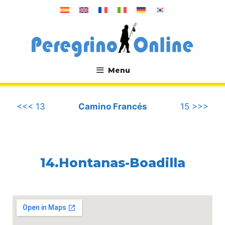
Saltar
al
contenido
Menu
.
<<< 13
Camino Francés
15 >>>
14.Hontanas-Boadilla