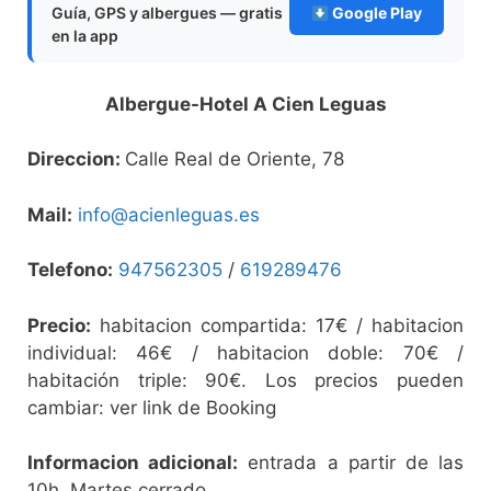
Guía, GPS y albergues — gratis
Google Play
en la app
Albergue-Hotel A Cien Leguas
Direccion:
Calle Real de Oriente, 78
Mail:
info@acienleguas.es
Telefono:
947562305
/
619289476
Precio:
habitacion compartida: 17€ / habitacion
individual: 46€ / habitacion doble: 70€ /
habitación triple: 90€. Los precios pueden
cambiar: ver link de Booking
Informacion adicional:
entrada a partir de las
10h. Martes cerrado