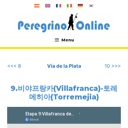
컨
텐
츠
로
건
너
Menu
뛰
.
기
<<< 8
Vía de la Plata
10 >>>
9.비야프랑카(Villafranca)-토레
메히아(Torremejia)