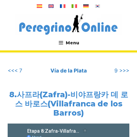
컨
텐
츠
로
건
너
Menu
뛰
.
기
<<< 7
Vía de la Plata
9 >>>
8.사프라(Zafra)-비야프랑카 데 로
스 바로스(Villafranca de los
Barros)