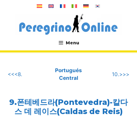
컨
텐
츠
로
건
너
Menu
뛰
.
기
Portugués
<<<8.
10.>>>
Central
9.폰테베드라(Pontevedra)-칼다
스 데 레이스(Caldas de Reis)