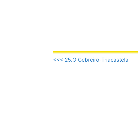
컨
텐
츠
로
건
너
뛰
.
기
<<< 25.O Cebreiro-Triacastela