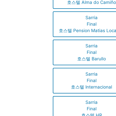
호스텔 Alma do Camiñ
Sarria
Final
호스텔 Pension Matias Loc
Sarria
Final
호스텔 Barullo
Sarria
Final
호스텔 Internacional
Sarria
Final
호스텔 HR