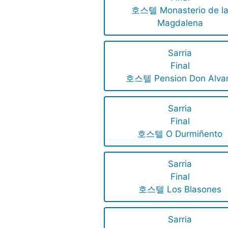
호스텔 Monasterio de l
Magdalena
Sarria
Final
호스텔 Pension Don Alva
Sarria
Final
호스텔 O Durmiñento
Sarria
Final
호스텔 Los Blasones
Sarria