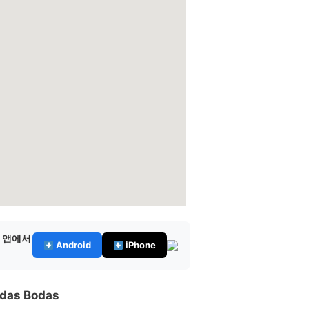
— 앱에서
Android
iPhone
 das Bodas