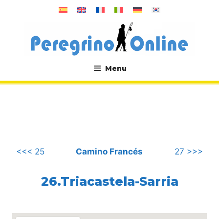
컨
텐
츠
로
건
너
Menu
뛰
.
기
<<< 25
Camino Francés
27 >>>
26.Triacastela-Sarria