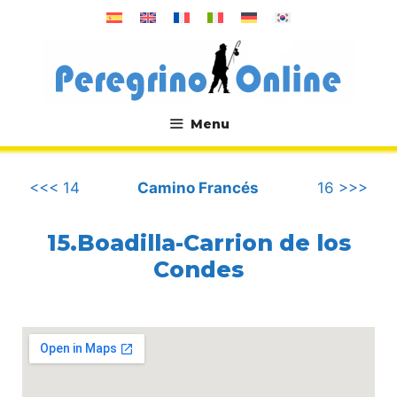
컨
텐
츠
로
건
너
Menu
뛰
.
기
<<< 14
Camino Francés
16 >>>
15.Boadilla-Carrion de los
Condes