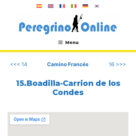
컨
텐
츠
로
건
너
Menu
뛰
.
기
<<< 14
Camino Francés
16 >>>
15.Boadilla-Carrion de los
Condes