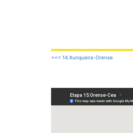
Saltar
al
contenido
.
<<< 14.Xunqueira-Orense