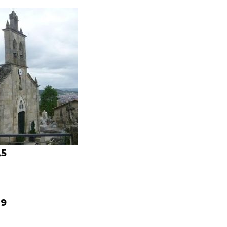
,5
,9