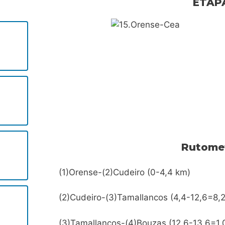
ETAP
Rutome
s
(1)Orense-(2)Cudeiro (0-4,4 km)
(2)Cudeiro-(3)Tamallancos (4,4-12,6=8,
(3)Tamallancos-(4)Bouzas (12,6-13,6=1,