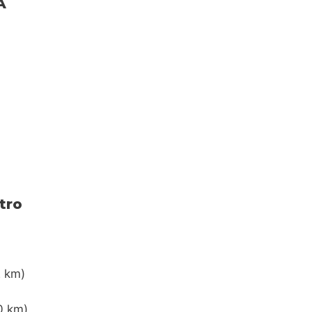
A
tro
2 km)
0 km)