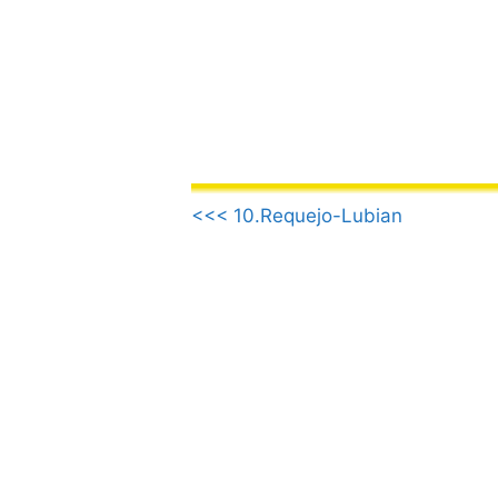
Saltar
al
contenido
.
<<< 10.Requejo-Lubian