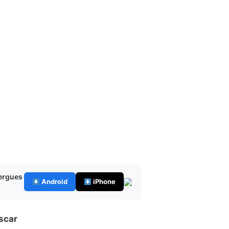
bergues
Android
iPhone
scar