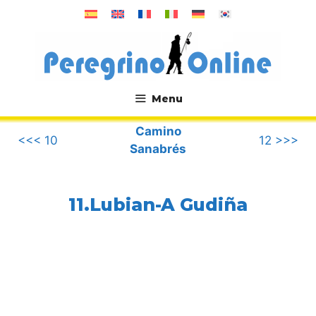
Saltar
al
contenido
Menu
.
Camino
<<< 10
12 >>>
Sanabrés
11.Lubian-A Gudiña