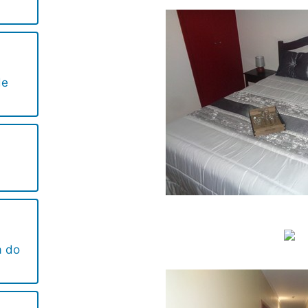
de
a do