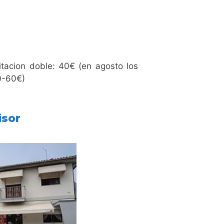
bitacion doble: 40€ (en agosto los
0-60€)
isor