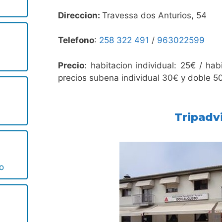
Direccion:
Travessa dos Anturios, 54
Telefono
:
258 322 491
/
963022599
Precio
: habitacion individual: 25€ / ha
precios subena individual 30€ y doble 5
Tripadv
o