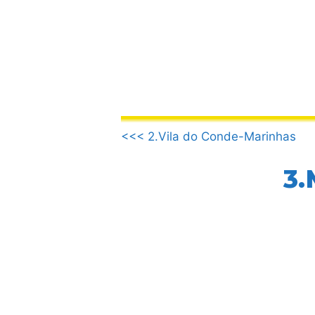
Saltar
al
contenido
.
<<< 2.Vila do Conde-Marinhas
3.
.
.