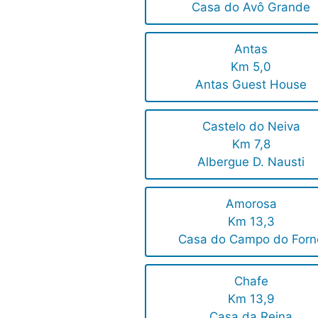
Casa do Avô Grande
Antas
Km 5,0
Antas Guest House
Castelo do Neiva
Km 7,8
Albergue D. Nausti
Amorosa
Km 13,3
Casa do Campo do Forn
Chafe
Km 13,9
Casa da Reina