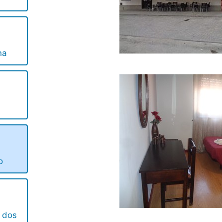
na
o
 dos