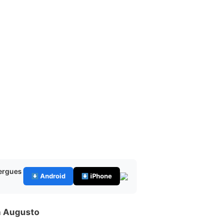
bergues
Android
iPhone
n Augusto