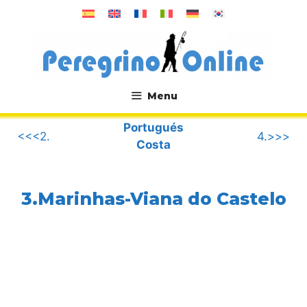
Saltar
al
contenido
Menu
.
Portugués
<<<2.
4.>>>
Costa
3.Marinhas-Viana do Castelo