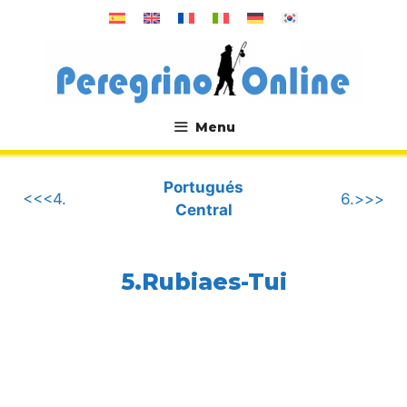
Saltar
al
contenido
Menu
.
Portugués
<<<4.
6.>>>
Central
5.Rubiaes-Tui