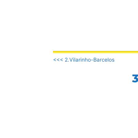
Saltar
al
contenido
.
<<< 2.Vilarinho-Barcelos
.
.