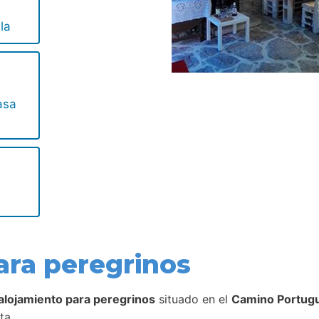
la
asa
ara peregrinos
alojamiento para peregrinos
situado en el
Camino Portugu
ta.