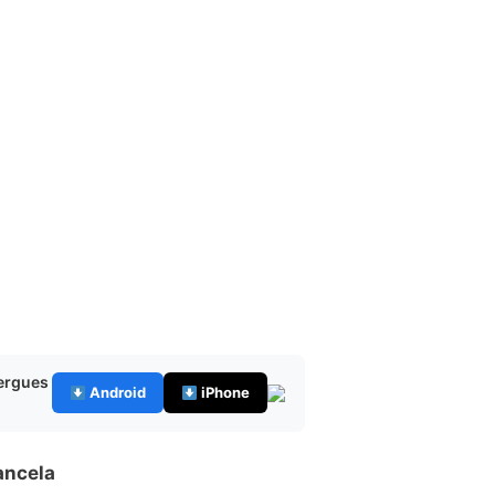
bergues
Android
iPhone
ancela