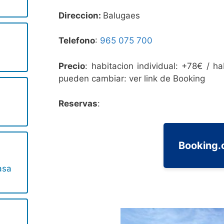
Direccion:
Balugaes
Telefono
:
965 075 700‬
o
Precio
: habitacion individual: +78€ / h
pueden cambiar: ver link de Booking
Reservas
:
Booking
asa