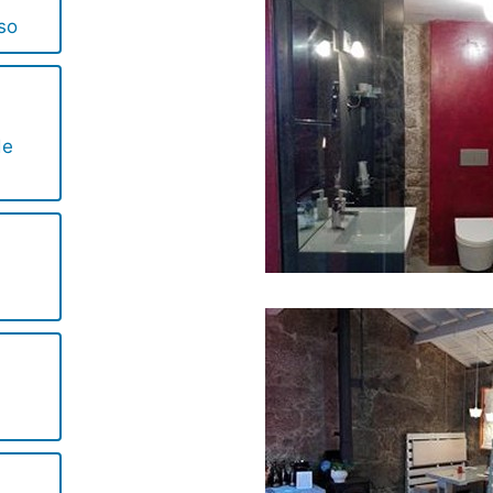
so
de