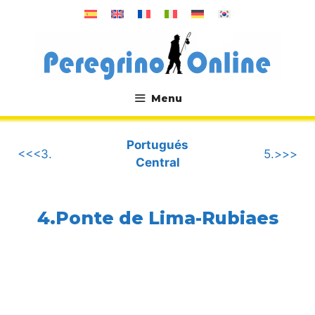
Saltar
al
contenido
Menu
.
Portugués
<<<3.
5.>>>
Central
4.Ponte de Lima-Rubiaes