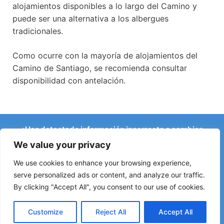
alojamientos disponibles a lo largo del Camino y
puede ser una alternativa a los albergues
tradicionales.
Como ocurre con la mayoría de alojamientos del
Camino de Santiago, se recomienda consultar
disponibilidad con antelación.
¿Has detectado información incorrecta o cambios
recientes en el Camino?
We value your privacy
Avisos sobre albergues cerrados, inundaciones, desvíos,
obras u otros cambios ayudan a mantener la guía
We use cookies to enhance your browsing experience,
actualizada.
serve personalized ads or content, and analyze our traffic.
By clicking "Accept All", you consent to our use of cookies.
Escríbenos a:
elperegrino.online@gmail.com
Si puedes, indica la etapa correspondiente.
Customize
Reject All
Accept All