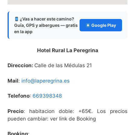
¿Vas a hacer este camino?
Guía, GPS y albergues — gratis
Google Play
en la app
Hotel Rural La Peregrina
Direccion:
Calle de las Médulas 21
Mail
:
info@laperegrina.es
Telefono
:
669398348
Precio
: habitacion doble: +65€. Los precios
pueden cambiar: ver link de Booking
Booking
: