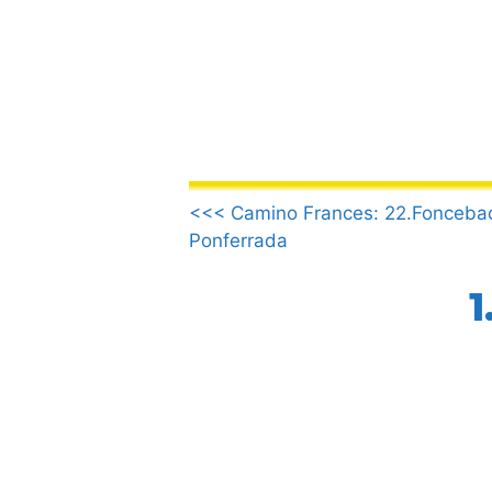
Saltar
al
contenido
.
<<< Camino Frances: 22.Fonceba
Ponferrada
1