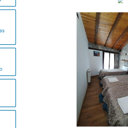
as
no