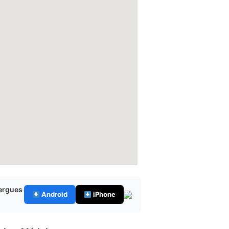
bergues
Android
iPhone