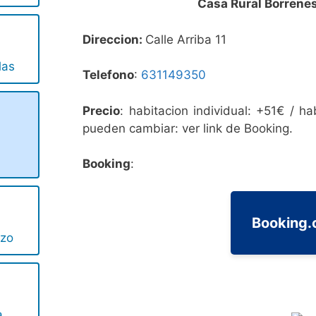
Casa Rural Borrene
Direccion:
Calle Arriba 11
las
Telefono
:
631149350
Precio
: habitacion individual: +51€ / h
pueden cambiar: ver link de Booking.
Booking
:
Booking
rzo
a