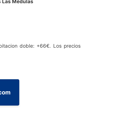
s Las Médulas
abitacion doble: +66€. Los precios
.com