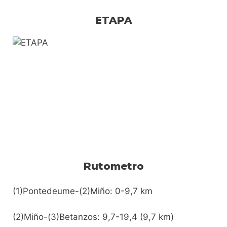
ETAPA
Rutometro
(1)Pontedeume-(2)Miño: 0-9,7 km
(2)Miño-(3)Betanzos: 9,7-19,4 (9,7 km)