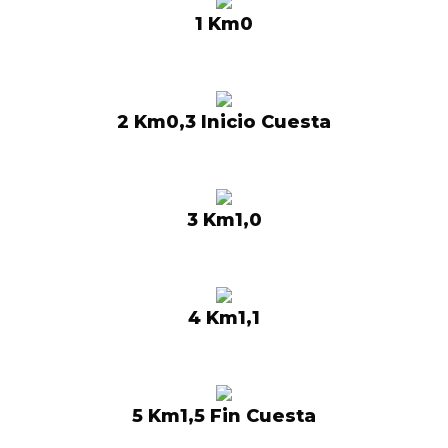
1 Km0
2 Km0,3 Inicio Cuesta
3 Km1,0
4 Km1,1
5 Km1,5 Fin Cuesta