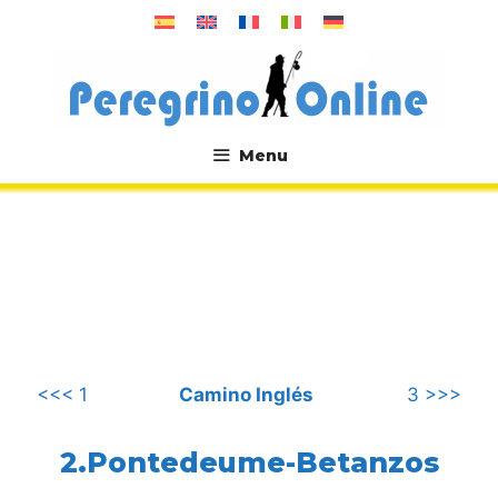
Saltar
al
contenido
Menu
.
<<< 1
Camino Inglés
3 >>>
2.Pontedeume-Betanzos