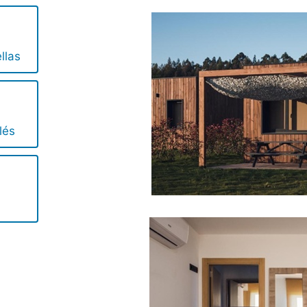
llas
lés