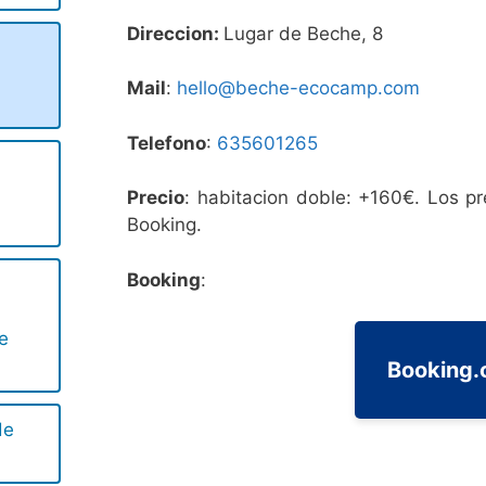
Direccion:
Lugar de Beche, 8
Mail
:
hello@beche-ecocamp.com
Telefono
:
635601265
Precio
: habitacion doble: +160€. Los pr
Booking.
Booking
:
e
Booking
de