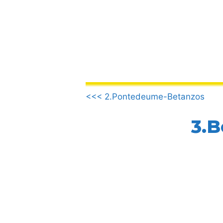
Saltar
al
contenido
.
<<< 2.Pontedeume-Betanzos
3.B