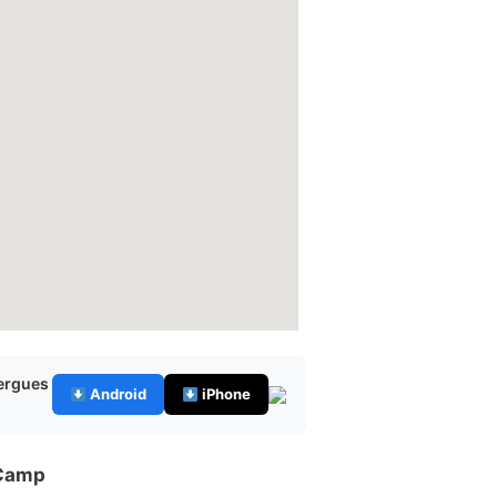
bergues
Android
iPhone
Camp