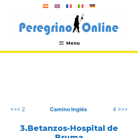
Saltar
al
contenido
Menu
.
<<< 2
Camino Inglés
4 >>>
3.Betanzos-Hospital de
Bruma