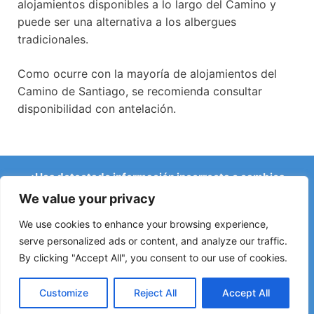
alojamientos disponibles a lo largo del Camino y
puede ser una alternativa a los albergues
tradicionales.
Como ocurre con la mayoría de alojamientos del
Camino de Santiago, se recomienda consultar
disponibilidad con antelación.
¿Has detectado información incorrecta o cambios
recientes en el Camino?
We value your privacy
Avisos sobre albergues cerrados, inundaciones, desvíos,
obras u otros cambios ayudan a mantener la guía
We use cookies to enhance your browsing experience,
actualizada.
serve personalized ads or content, and analyze our traffic.
By clicking "Accept All", you consent to our use of cookies.
Escríbenos a:
elperegrino.online@gmail.com
Si puedes, indica la etapa correspondiente.
Customize
Reject All
Accept All