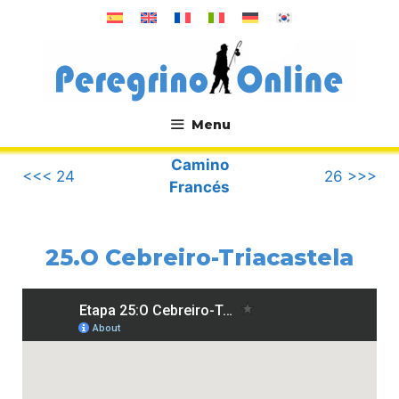
Saltar
al
contenido
Menu
.
Camino
<<< 24
26 >>>
Francés
25.O Cebreiro-Triacastela