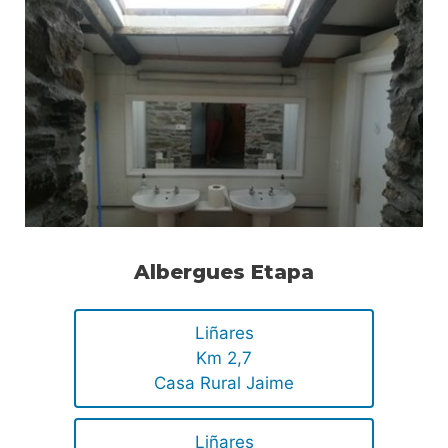
Albergues Etapa
Liñares
Km 2,7
Casa Rural Jaime
Liñares