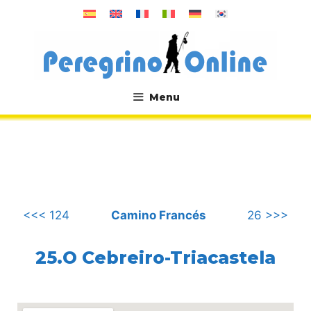
Saltar
al
contenido
Menu
.
<<< 124
Camino Francés
26 >>>
25.O Cebreiro-Triacastela