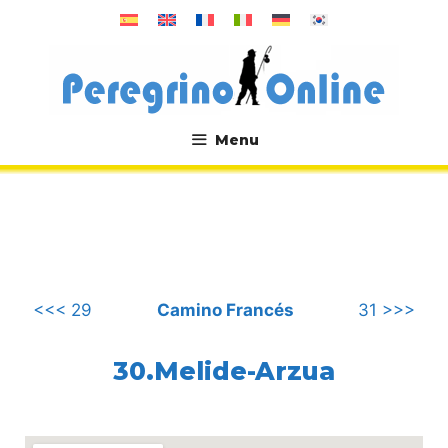
Saltar
al
contenido
Menu
.
<<< 29
Camino Francés
31 >>>
30.Melide-Arzua