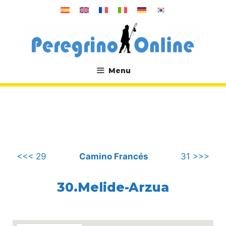
Saltar
al
contenido
Menu
.
<<< 29
Camino Francés
31 >>>
30.Melide-Arzua