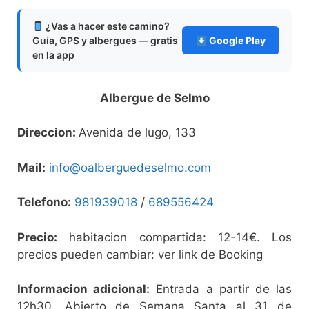
¿Vas a hacer este camino?
Guía, GPS y albergues — gratis
Google Play
en la app
Albergue de Selmo
Direccion:
Avenida de lugo, 133
Mail:
info@oalberguedeselmo.com
Telefono:
981939018
/
689556424
Precio:
habitacion compartida: 12-14€. Los
precios pueden cambiar: ver link de Booking
Informacion adicional:
Entrada a partir de las
12h30. Abierto de Semana Santa al 31 de