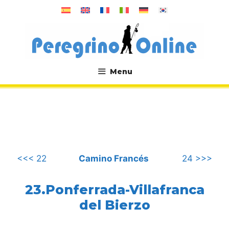
Saltar
al
contenido
Menu
.
<<< 22
Camino Francés
24 >>>
23.Ponferrada-Villafranca
del Bierzo