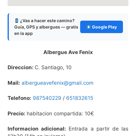
¿Vas a hacer este camino?
Guía, GPS y albergues — gratis
Google Play
en la app
Albergue Ave Fenix
Direccion:
C. Santiago, 10
Mail:
albergueavefenix@gmail.com
Telefono:
987540229
/
651832615
Precio:
habitacion compartida: 10€
Informacion adicional:
Entrada a partir de las