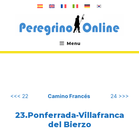
Saltar
al
contenido
Menu
.
<<< 22
Camino Francés
24 >>>
23.Ponferrada-Villafranca
del Bierzo