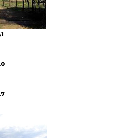
,1
,0
,7