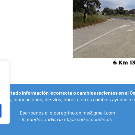
6 Km 13
.
etectado información incorrecta o cambios recientes en el 
.
ados, inundaciones, desvíos, obras u otros cambios ayudan a m
Escríbenos a:
elperegrino.online@gmail.com
Si puedes, indica la etapa correspondiente.