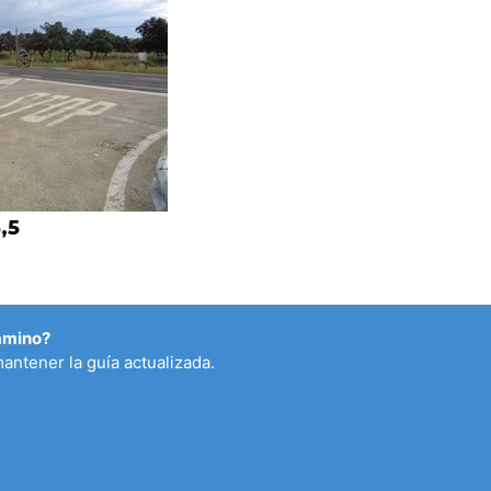
,5
Camino?
antener la guía actualizada.