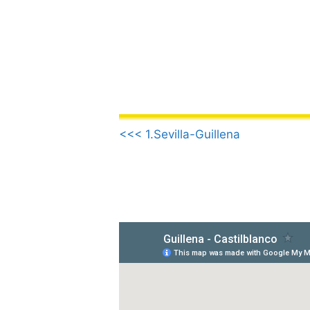
Saltar
al
contenido
.
<<< 1.Sevilla-Guillena