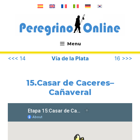
Saltar
al
contenido
Menu
.
<<< 14
Vía de la Plata
16 >>>
15.Casar de Caceres–
Cañaveral