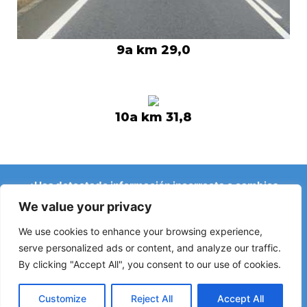
9a km 29,0
10a km 31,8
¿Has detectado información incorrecta o cambios
recientes en el Camino?
We value your privacy
Avisos sobre albergues cerrados, inundaciones, desvíos,
obras u otros cambios ayudan a mantener la guía
We use cookies to enhance your browsing experience,
actualizada.
serve personalized ads or content, and analyze our traffic.
By clicking "Accept All", you consent to our use of cookies.
Escríbenos a:
elperegrino.online@gmail.com
Si puedes, indica la etapa correspondiente.
Customize
Reject All
Accept All