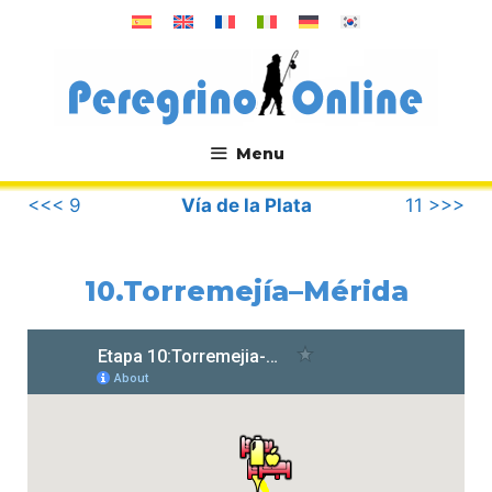
Saltar
al
contenido
Menu
.
<<< 9
Vía de la Plata
11 >>>
10.Torremejía–Mérida