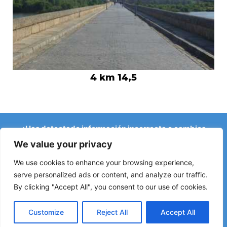
4 km 14,5
¿Has detectado información incorrecta o cambios
recientes en el Camino?
We value your privacy
Avisos sobre albergues cerrados, inundaciones, desvíos,
obras u otros cambios ayudan a mantener la guía
We use cookies to enhance your browsing experience,
actualizada.
serve personalized ads or content, and analyze our traffic.
By clicking "Accept All", you consent to our use of cookies.
Escríbenos a:
elperegrino.online@gmail.com
Si puedes, indica la etapa correspondiente.
Customize
Reject All
Accept All