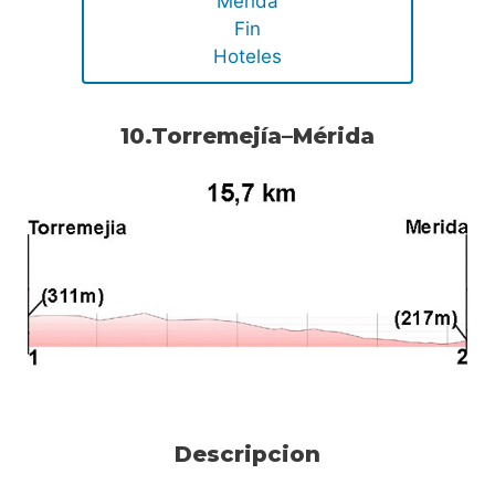
Merida
Fin
Hoteles
10.Torremejía–Mérida
Descripcion