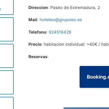
Direccion
: Paseo de Extremadura, 2
h
Mail
:
hotelleo@grupoleo.es
Telefono
:
924516428
Precio
: habitacion individual: +40€ / ha
Reservas
:
Booking