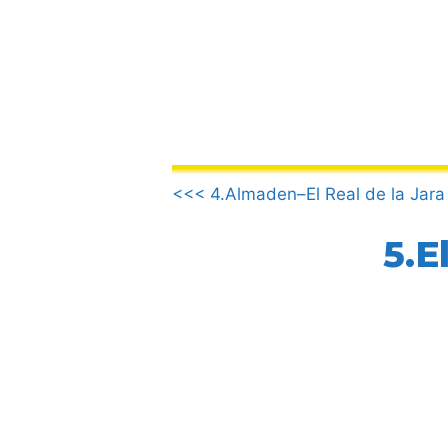
Saltar
al
contenido
.
<<< 4.Almaden–El Real de la Jara
5.E