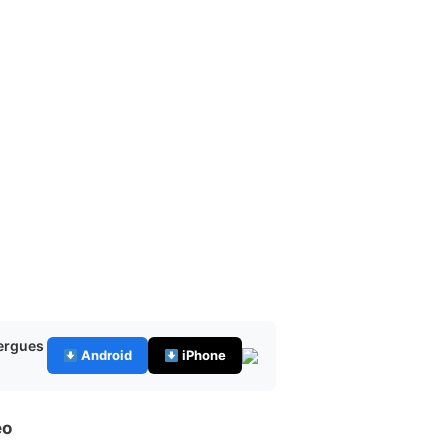
bergues
Android
iPhone
eo