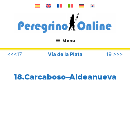
Saltar
al
contenido
Menu
.
<<<17
Vía de la Plata
19 >>>
18.Carcaboso–Aldeanueva