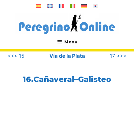
Saltar
al
contenido
Menu
.
<<< 15
Vía de la Plata
17 >>>
16.Cañaveral–Galisteo