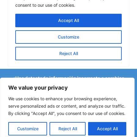
¿Has detectado información incorrecta o cambios
recientes en el Camino?
We value your privacy
Avisos sobre albergues cerrados, inundaciones, desvíos,
obras u otros cambios ayudan a mantener la guía
We use cookies to enhance your browsing experience,
actualizada.
serve personalized ads or content, and analyze our traffic.
By clicking "Accept All", you consent to our use of cookies.
Escríbenos a:
elperegrino.online@gmail.com
Si puedes, indica la etapa correspondiente.
Customize
Reject All
Accept All