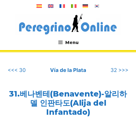
컨
텐
츠
로
건
너
Menu
뛰
.
기
<<< 30
Vía de la Plata
32 >>>
31.베나벤테(Benavente)-알리하
델 인판타도(Alija del
Infantado)