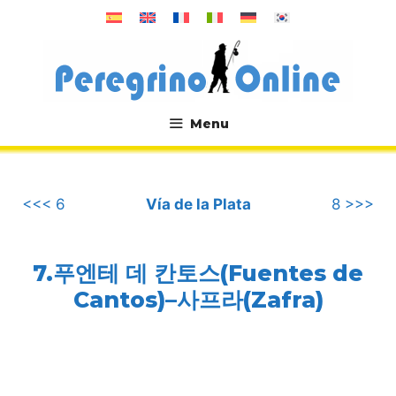
컨
텐
츠
로
건
너
Menu
뛰
.
기
<<< 6
Vía de la Plata
8 >>>
7.푸엔테 데 칸토스(Fuentes de
Cantos)–사프라(Zafra)