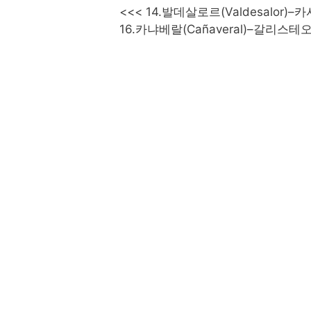
<<< 14.발데살로르(Valdesalor)–카사
16.카냐베랄(Cañaveral)–갈리스테오(Ga