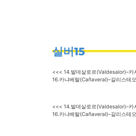
컨
텐
츠
로
건
너
실버15
뛰
.
기
<<< 14.발데살로르(Valdesalor)–카사
16.카냐베랄(Cañaveral)–갈리스테오(Ga
<<< 14.발데살로르(Valdesalor)–카사
16.카냐베랄(Cañaveral)–갈리스테오(Ga