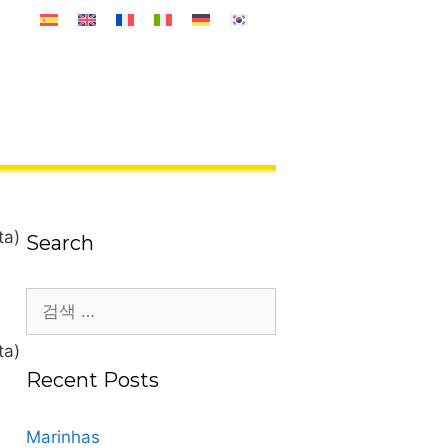
ta)
Search
검
색:
ta)
Recent Posts
Marinhas