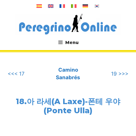
컨
텐
츠
로
건
너
Menu
뛰
.
기
Camino
<<< 17
19 >>>
Sanabrés
18.아 라세(A Laxe)-폰테 우야
(Ponte Ulla)