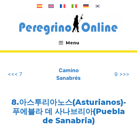
컨
텐
츠
로
건
너
Menu
뛰
.
기
Camino
<<< 7
9 >>>
Sanabrés
8.아스투리아노스(Asturianos)-
푸에블라 데 사나브리아(Puebla
de Sanabria)