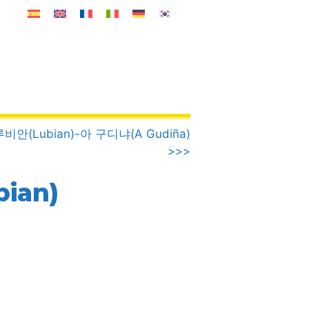
.루비안(Lubian)-아 구디냐(A Gudiña)
>>>
ian)