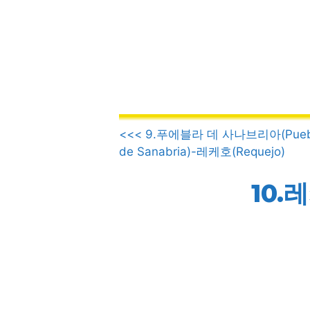
컨
텐
츠
로
건
너
뛰
.
기
<<< 9.푸에블라 데 사나브리아(Pueb
de Sanabria)-레케호(Requejo)
10.