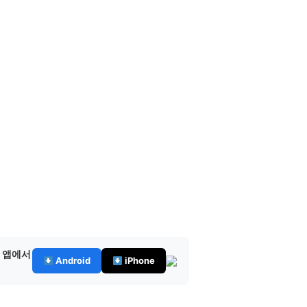
— 앱에서
Android
iPhone