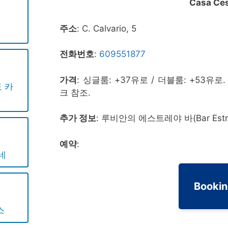
Casa Ce
주소
: C. Calvario, 5
전화번호
:
609551877
가격
: 싱글룸: +37유로 / 더블룸: +53유
 카
크 참조.
추가 정보
: 루비안의 에스트레야 바(Bar Est
예약
:
네
Booki
스