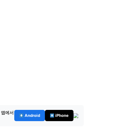
— 앱에서
Android
iPhone