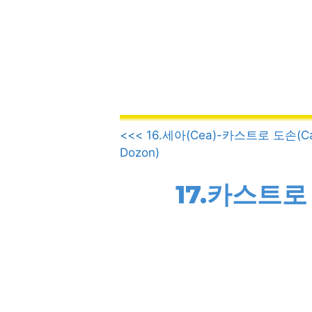
컨
텐
츠
로
건
너
뛰
.
기
<<< 16.세아(Cea)-카스트로 도손(Ca
Dozon)
17.카스트로 