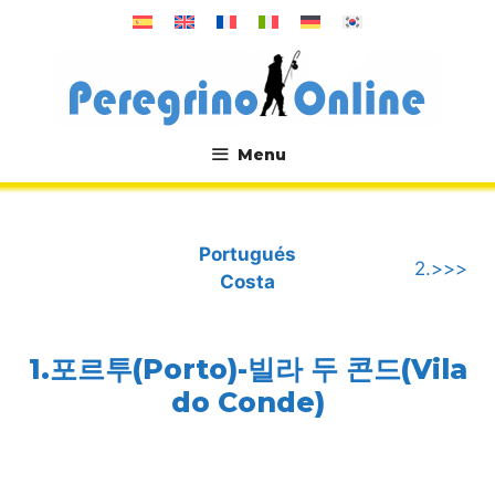
컨
텐
츠
로
건
너
Menu
뛰
.
기
Portugués
2.>>>
Costa
1.포르투(Porto)-빌라 두 콘드(Vila
do Conde)