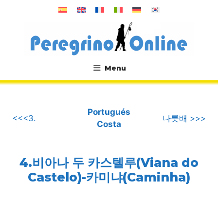
컨
텐
츠
로
건
너
Menu
뛰
.
기
Portugués
<<<3.
나룻배 >>>
Costa
4.비아나 두 카스텔루(Viana do
Castelo)-카미냐(Caminha)