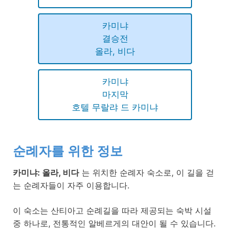
카미냐
결승전
올라, 비다
카미냐
마지막
호텔 무랄랴 드 카미냐
순례자를 위한 정보
카미냐: 올라, 비다
는 위치한 순례자 숙소로, 이 길을 걷
는 순례자들이 자주 이용합니다.
이 숙소는 산티아고 순례길을 따라 제공되는 숙박 시설
중 하나로, 전통적인 알베르게의 대안이 될 수 있습니다.