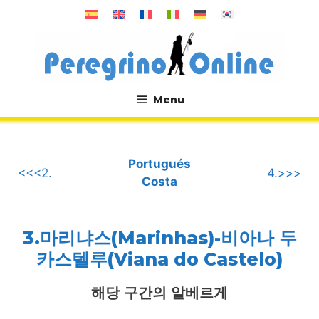
컨
텐
츠
로
건
너
Menu
뛰
.
기
Portugués
<<<2.
4.>>>
Costa
3.마리냐스(Marinhas)-비아나 두
카스텔루(Viana do Castelo)
해당 구간의 알베르게