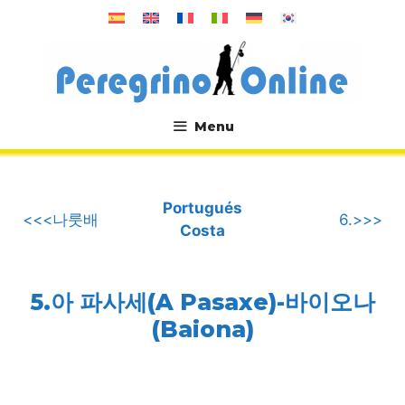
컨
텐
츠
로
건
너
Menu
뛰
.
기
Portugués
<<<나룻배
6.>>>
Costa
5.아 파사세(A Pasaxe)-바이오나
(Baiona)