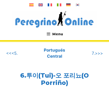
컨
텐
츠
로
건
너
Menu
뛰
.
기
Portugués
<<<5.
7.>>>
Central
6.투이(Tui)-오 포리뇨(O
Porriño)