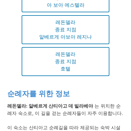
아 보아 에스텔라
레돈델라
종료 지점
알베르게 아보아 레지나
레돈델라
종료 지점
호텔
순례자를 위한 정보
레돈델라: 알베르게 산티아고 데 빌라베야
는 위치한 순
례자 숙소로, 이 길을 걷는 순례자들이 자주 이용합니다.
이 숙소는 산티아고 순례길을 따라 제공되는 숙박 시설