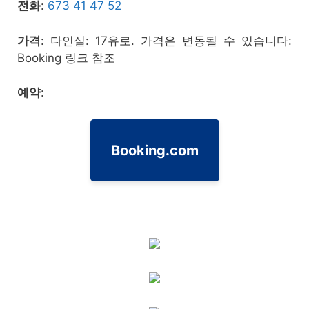
전화
:
673 41 47 52
가격
: 다인실: 17유로. 가격은 변동될 수 있습니다:
Booking 링크 참조
예약
:
Booking.com