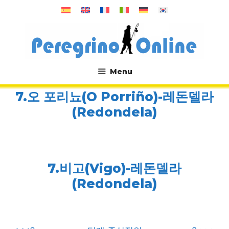
컨
텐
츠
로
건
너
Menu
뛰
.
7.오 포리뇨(O Porriño)-레돈델라
기
(Redondela)
7.비고(Vigo)-레돈델라
(Redondela)