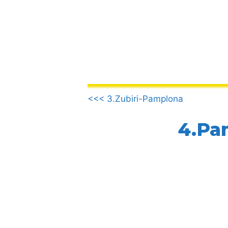
컨
텐
츠
로
건
너
뛰
.
기
<<< 3.Zubiri-Pamplona
4.Pa