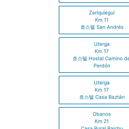
Zariquiegui
Km 11
호스텔 San Andrés
Uterga
Km 17
호스텔 Hostal Camino de
Perdón
Uterga
Km 17
호스텔 Casa Baztán
Obanos
Km 21
Casa Rural Raichu