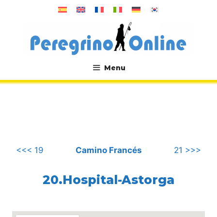
컨
텐
츠
로
건
너
Menu
뛰
.
기
<<< 19
Camino Francés
21 >>>
20.Hospital-Astorga