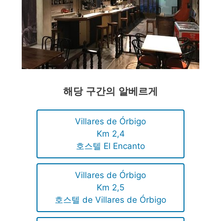
해당 구간의 알베르게
Villares de Órbigo
Km 2,4
호스텔 El Encanto
Villares de Órbigo
Km 2,5
호스텔 de Villares de Órbigo